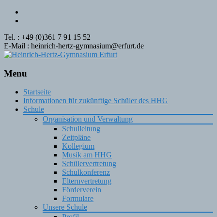
Tel. : +49 (0)361 7 91 15 52
E-Mail : heinrich-hertz-gymnasium@erfurt.de
Menu
Skip
Startseite
to
Informationen für zukünftige Schüler des HHG
content
Schule
Organisation und Verwaltung
Schulleitung
Zeitpläne
Kollegium
Musik am HHG
Schülervertretung
Schulkonferenz
Elternvertretung
Förderverein
Formulare
Unsere Schule
Profil