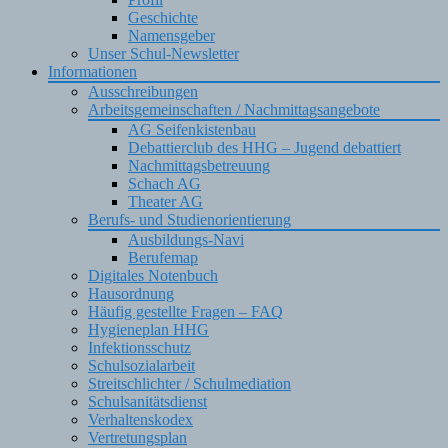
Geschichte
Namensgeber
Unser Schul-Newsletter
Informationen
Ausschreibungen
Arbeitsgemeinschaften / Nachmittagsangebote
AG Seifenkistenbau
Debattierclub des HHG – Jugend debattiert
Nachmittagsbetreuung
Schach AG
Theater AG
Berufs- und Studienorientierung
Ausbildungs-Navi
Berufemap
Digitales Notenbuch
Hausordnung
Häufig gestellte Fragen – FAQ
Hygieneplan HHG
Infektionsschutz
Schulsozialarbeit
Streitschlichter / Schulmediation
Schulsanitätsdienst
Verhaltenskodex
Vertretungsplan