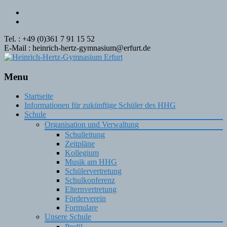
Tel. : +49 (0)361 7 91 15 52
E-Mail : heinrich-hertz-gymnasium@erfurt.de
Menu
Skip
Startseite
to
Informationen für zukünftige Schüler des HHG
content
Schule
Organisation und Verwaltung
Schulleitung
Zeitpläne
Kollegium
Musik am HHG
Schülervertretung
Schulkonferenz
Elternvertretung
Förderverein
Formulare
Unsere Schule
Profil