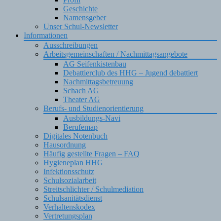
Geschichte
Namensgeber
Unser Schul-Newsletter
Informationen
Ausschreibungen
Arbeitsgemeinschaften / Nachmittagsangebote
AG Seifenkistenbau
Debattierclub des HHG – Jugend debattiert
Nachmittagsbetreuung
Schach AG
Theater AG
Berufs- und Studienorientierung
Ausbildungs-Navi
Berufemap
Digitales Notenbuch
Hausordnung
Häufig gestellte Fragen – FAQ
Hygieneplan HHG
Infektionsschutz
Schulsozialarbeit
Streitschlichter / Schulmediation
Schulsanitätsdienst
Verhaltenskodex
Vertretungsplan