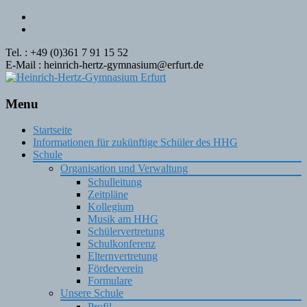
Tel. : +49 (0)361 7 91 15 52
E-Mail : heinrich-hertz-gymnasium@erfurt.de
Menu
Skip
Startseite
to
Informationen für zukünftige Schüler des HHG
content
Schule
Organisation und Verwaltung
Schulleitung
Zeitpläne
Kollegium
Musik am HHG
Schülervertretung
Schulkonferenz
Elternvertretung
Förderverein
Formulare
Unsere Schule
Profil