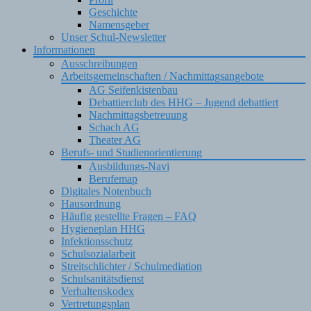
Geschichte
Namensgeber
Unser Schul-Newsletter
Informationen
Ausschreibungen
Arbeitsgemeinschaften / Nachmittagsangebote
AG Seifenkistenbau
Debattierclub des HHG – Jugend debattiert
Nachmittagsbetreuung
Schach AG
Theater AG
Berufs- und Studienorientierung
Ausbildungs-Navi
Berufemap
Digitales Notenbuch
Hausordnung
Häufig gestellte Fragen – FAQ
Hygieneplan HHG
Infektionsschutz
Schulsozialarbeit
Streitschlichter / Schulmediation
Schulsanitätsdienst
Verhaltenskodex
Vertretungsplan