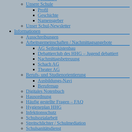
Unsere Schule
Profil
Geschichte
Namensgeber
Unser Schul-Newsletter
Informationen
Ausschreibungen
Arbeitsgemeinschaften / Nachmittagsangebote
AG Seifenkistenbau
Debattierclub des HHG – Jugend debattiert
Nachmittagsbetreuung
Schach AG
Theater AG
Berufs- und Studienorientierung
Ausbildungs-Navi
Berufemap
Digitales Notenbuch
Hausordnung
Häufig gestellte Fragen – FAQ
Hygieneplan HHG
Infektionsschutz
Schulsozialarbeit
Streitschlichter / Schulmediation
Schulsanitätsdienst