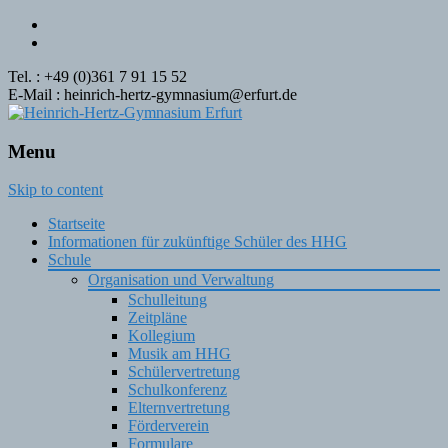
Tel. : +49 (0)361 7 91 15 52
E-Mail : heinrich-hertz-gymnasium@erfurt.de
Menu
Skip to content
Startseite
Informationen für zukünftige Schüler des HHG
Schule
Organisation und Verwaltung
Schulleitung
Zeitpläne
Kollegium
Musik am HHG
Schülervertretung
Schulkonferenz
Elternvertretung
Förderverein
Formulare