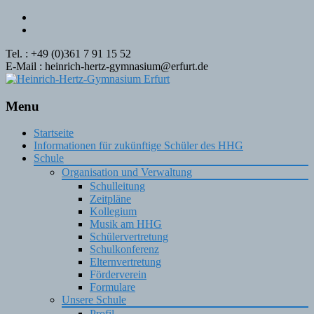
Tel. : +49 (0)361 7 91 15 52
E-Mail : heinrich-hertz-gymnasium@erfurt.de
Menu
Skip
Startseite
to
Informationen für zukünftige Schüler des HHG
content
Schule
Organisation und Verwaltung
Schulleitung
Zeitpläne
Kollegium
Musik am HHG
Schülervertretung
Schulkonferenz
Elternvertretung
Förderverein
Formulare
Unsere Schule
Profil