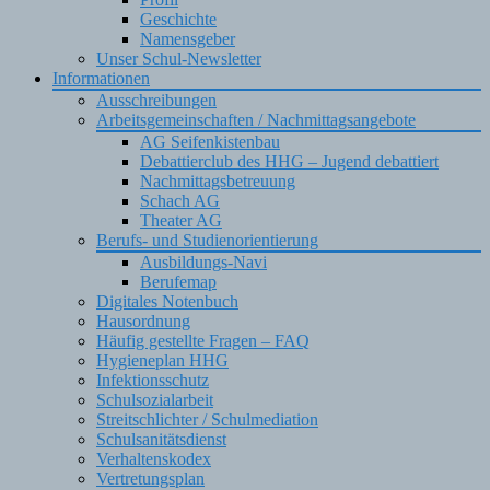
Geschichte
Namensgeber
Unser Schul-Newsletter
Informationen
Ausschreibungen
Arbeitsgemeinschaften / Nachmittagsangebote
AG Seifenkistenbau
Debattierclub des HHG – Jugend debattiert
Nachmittagsbetreuung
Schach AG
Theater AG
Berufs- und Studienorientierung
Ausbildungs-Navi
Berufemap
Digitales Notenbuch
Hausordnung
Häufig gestellte Fragen – FAQ
Hygieneplan HHG
Infektionsschutz
Schulsozialarbeit
Streitschlichter / Schulmediation
Schulsanitätsdienst
Verhaltenskodex
Vertretungsplan