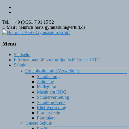
Tel. : +49 (0)361 7 91 15 52
E-Mail : heinrich-hertz-gymnasium@erfurt.de
Menu
Skip
Startseite
to
Informationen für zukünftige Schüler des HHG
content
Schule
Organisation und Verwaltung
Schulleitung
Zeitpläne
Kollegium
Musik am HHG
Schülervertretung
Schulkonferenz
Elternvertretung
Förderverein
Formulare
Unsere Schule
Profil