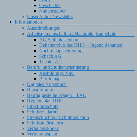
Geschichte
Namensgeber
Unser Schul-Newsletter
Informationen
Ausschreibungen
Arbeitsgemeinschaften / Nachmittagsangebote
AG Seifenkistenbau
Debattierclub des HHG – Jugend debattiert
Nachmittagsbetreuung
Schach AG
Theater AG
Berufs- und Studienorientierung
Ausbildungs-Navi
Berufemap
Digitales Notenbuch
Hausordnung
Häufig gestellte Fragen – FAQ
Hygieneplan HHG
Infektionsschutz
Schulsozialarbeit
Streitschlichter / Schulmediation
Schulsanitätsdienst
Verhaltenskodex
Vertretungsplan