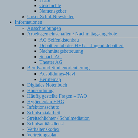
Geschichte
Namensgeber
Unser Schul-Newsletter
Informationen
Ausschreibungen
Arbeitsgemeinschaften / Nachmittagsangebote
AG Seifenkistenbau
Debattierclub des HHG – Jugend debattiert
Nachmittagsbetreuung
Schach AG
Theater AG
Berufs- und Studienorientierung
Ausbildungs-Navi
Berufemap
Digitales Notenbuch
Hausordnung
Häufig gestellte Fragen – FAQ
Hygieneplan HHG
Infektionsschutz
Schulsozialarbeit
Streitschlichter / Schulmediation
Schulsanitätsdienst
Verhaltenskodex
Vertretungsplan