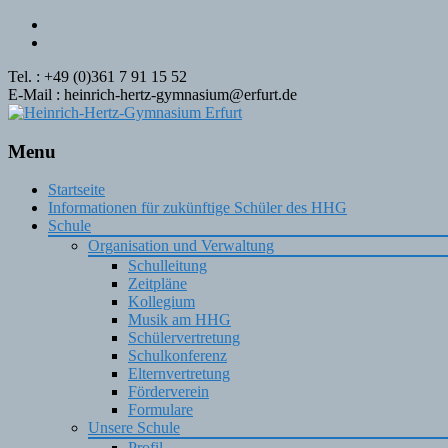
Tel. : +49 (0)361 7 91 15 52
E-Mail : heinrich-hertz-gymnasium@erfurt.de
Menu
Skip
Startseite
to
Informationen für zukünftige Schüler des HHG
content
Schule
Organisation und Verwaltung
Schulleitung
Zeitpläne
Kollegium
Musik am HHG
Schülervertretung
Schulkonferenz
Elternvertretung
Förderverein
Formulare
Unsere Schule
Profil