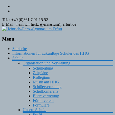
Tel. : +49 (0)361 7 91 15 52
E-Mail : heinrich-hertz-gymnasium@erfurt.de
Menu
Skip
Startseite
to
Informationen für zukünftige Schüler des HHG
content
Schule
Organisation und Verwaltung
Schulleitung
Zeitpläne
Kollegium
Musik am HHG
Schülervertretung
Schulkonferenz
Elternvertretung
Förderverein
Formulare
Unsere Schule
Profil