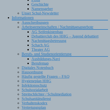
Geschichte
Namensgeber
Unser Schul-Newsletter
Informationen
Ausschreibungen
Arbeitsgemeinschaften / Nachmittagsangebote
AG Seifenkistenbau
Debattierclub des HHG – Jugend debattiert
Nachmittagsbetreuung
Schach AG
Theater AG
Berufs- und Studienorientierung
Ausbildungs-Navi
Berufemap
Digitales Notenbuch
Hausordnung
Häufig gestellte Fragen – FAQ
Hygieneplan HHG
Infektionsschutz
Schulsozialarbeit
Streitschlichter / Schulmediation
Schulsanitätsdienst
Verhaltenskodex
Vertretungsplan