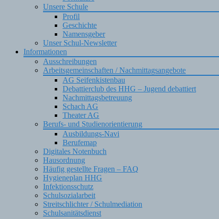
Unsere Schule
Profil
Geschichte
Namensgeber
Unser Schul-Newsletter
Informationen
Ausschreibungen
Arbeitsgemeinschaften / Nachmittagsangebote
AG Seifenkistenbau
Debattierclub des HHG – Jugend debattiert
Nachmittagsbetreuung
Schach AG
Theater AG
Berufs- und Studienorientierung
Ausbildungs-Navi
Berufemap
Digitales Notenbuch
Hausordnung
Häufig gestellte Fragen – FAQ
Hygieneplan HHG
Infektionsschutz
Schulsozialarbeit
Streitschlichter / Schulmediation
Schulsanitätsdienst