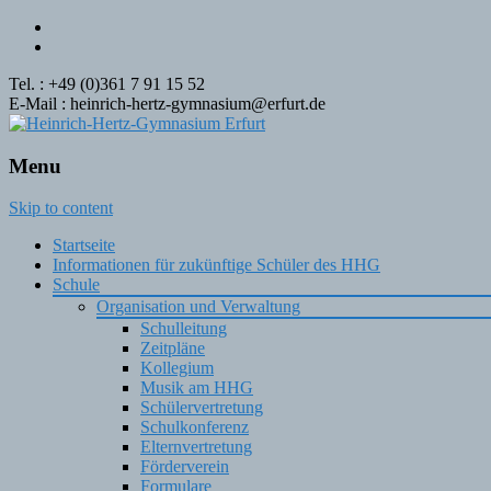
Tel. : +49 (0)361 7 91 15 52
E-Mail : heinrich-hertz-gymnasium@erfurt.de
Menu
Skip to content
Startseite
Informationen für zukünftige Schüler des HHG
Schule
Organisation und Verwaltung
Schulleitung
Zeitpläne
Kollegium
Musik am HHG
Schülervertretung
Schulkonferenz
Elternvertretung
Förderverein
Formulare