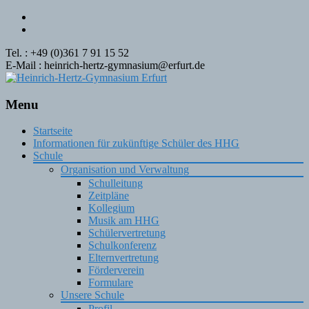
Tel. : +49 (0)361 7 91 15 52
E-Mail : heinrich-hertz-gymnasium@erfurt.de
Menu
Skip
Startseite
to
Informationen für zukünftige Schüler des HHG
content
Schule
Organisation und Verwaltung
Schulleitung
Zeitpläne
Kollegium
Musik am HHG
Schülervertretung
Schulkonferenz
Elternvertretung
Förderverein
Formulare
Unsere Schule
Profil