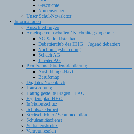
Geschichte
Namensgeber
Unser Schul-Newsletter
Informationen
Ausschreibungen
Arbeitsgemeinschaften / Nachmittagsangebote
AG Seifenkistenbau
Debattierclub des HHG – Jugend debattiert
Nachmittagsbetreuung
Schach AG
Theater AG
Berufs- und Studienorientierung
Ausbildungs-Navi
Berufemap
Digitales Notenbuch
Hausordnung
Häufig gestellte Fragen – FAQ
Hygieneplan HHG
Infektionsschutz
Schulsozialarbeit
Streitschlichter / Schulmediation
Schulsanitätsdienst
Verhaltenskodex
Vertretungsplan