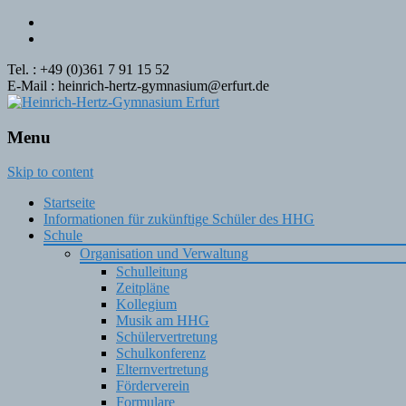
Tel. : +49 (0)361 7 91 15 52
E-Mail : heinrich-hertz-gymnasium@erfurt.de
Menu
Skip to content
Startseite
Informationen für zukünftige Schüler des HHG
Schule
Organisation und Verwaltung
Schulleitung
Zeitpläne
Kollegium
Musik am HHG
Schülervertretung
Schulkonferenz
Elternvertretung
Förderverein
Formulare