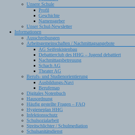
Unsere Schule
Profil
Geschichte
Namensgeber
Unser Schul-Newsletter
Informationen
Ausschreibungen
Arbeitsgemeinschaften / Nachmittagsangebote
AG Seifenkistenbau
Debattierclub des HHG – Jugend debattiert
Nachmittagsbetreuung
Schach AG
Theater AG
Berufs- und Studienorientierung
Ausbildungs-Navi
Berufemap
Digitales Notenbuch
Hausordnung
Häufig gestellte Fragen – FAQ
Hygieneplan HHG
Infektionsschutz
Schulsozialarbeit
Streitschlichter / Schulmediation
Schulsanitätsdienst