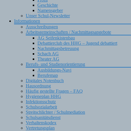
Geschichte
Namensgeber
Unser Schul-Newsletter
Informationen
Ausschreibungen
Arbeitsgemeinschaften / Nachmittagsangebote
AG Seifenkistenbau
Debattierclub des HHG – Jugend debattiert
Nachmittagsbetreuung
Schach AG
Theater AG
Berufs- und Studienorientierung
Ausbildungs-Navi
Berufemap
Digitales Notenbuch
Hausordnung
Häufig gestellte Fragen – FAQ
Hygieneplan HHG
Infektionsschutz
Schulsozialarbeit
Streitschlichter / Schulmediation
Schulsanitätsdienst
Verhaltenskodex
Vertretungsplan