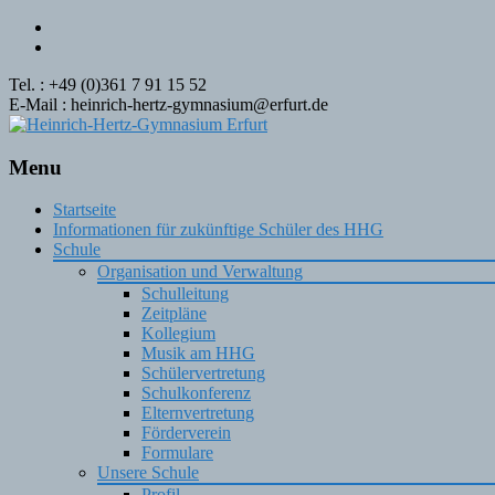
Tel. : +49 (0)361 7 91 15 52
E-Mail : heinrich-hertz-gymnasium@erfurt.de
Menu
Skip
Startseite
to
Informationen für zukünftige Schüler des HHG
content
Schule
Organisation und Verwaltung
Schulleitung
Zeitpläne
Kollegium
Musik am HHG
Schülervertretung
Schulkonferenz
Elternvertretung
Förderverein
Formulare
Unsere Schule
Profil