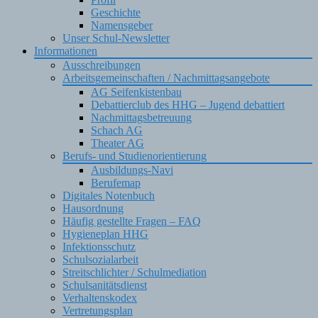
Geschichte
Namensgeber
Unser Schul-Newsletter
Informationen
Ausschreibungen
Arbeitsgemeinschaften / Nachmittagsangebote
AG Seifenkistenbau
Debattierclub des HHG – Jugend debattiert
Nachmittagsbetreuung
Schach AG
Theater AG
Berufs- und Studienorientierung
Ausbildungs-Navi
Berufemap
Digitales Notenbuch
Hausordnung
Häufig gestellte Fragen – FAQ
Hygieneplan HHG
Infektionsschutz
Schulsozialarbeit
Streitschlichter / Schulmediation
Schulsanitätsdienst
Verhaltenskodex
Vertretungsplan