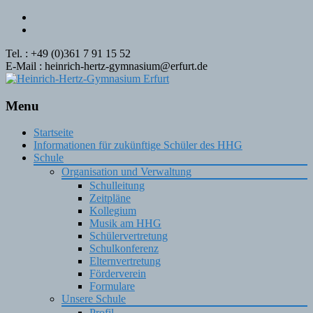
Tel. : +49 (0)361 7 91 15 52
E-Mail : heinrich-hertz-gymnasium@erfurt.de
Menu
Skip
Startseite
to
Informationen für zukünftige Schüler des HHG
content
Schule
Organisation und Verwaltung
Schulleitung
Zeitpläne
Kollegium
Musik am HHG
Schülervertretung
Schulkonferenz
Elternvertretung
Förderverein
Formulare
Unsere Schule
Profil