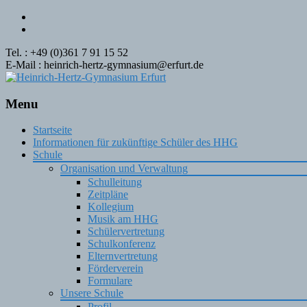
Tel. : +49 (0)361 7 91 15 52
E-Mail : heinrich-hertz-gymnasium@erfurt.de
Menu
Skip
Startseite
to
Informationen für zukünftige Schüler des HHG
content
Schule
Organisation und Verwaltung
Schulleitung
Zeitpläne
Kollegium
Musik am HHG
Schülervertretung
Schulkonferenz
Elternvertretung
Förderverein
Formulare
Unsere Schule
Profil