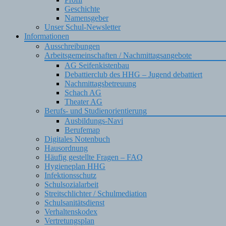
Geschichte
Namensgeber
Unser Schul-Newsletter
Informationen
Ausschreibungen
Arbeitsgemeinschaften / Nachmittagsangebote
AG Seifenkistenbau
Debattierclub des HHG – Jugend debattiert
Nachmittagsbetreuung
Schach AG
Theater AG
Berufs- und Studienorientierung
Ausbildungs-Navi
Berufemap
Digitales Notenbuch
Hausordnung
Häufig gestellte Fragen – FAQ
Hygieneplan HHG
Infektionsschutz
Schulsozialarbeit
Streitschlichter / Schulmediation
Schulsanitätsdienst
Verhaltenskodex
Vertretungsplan