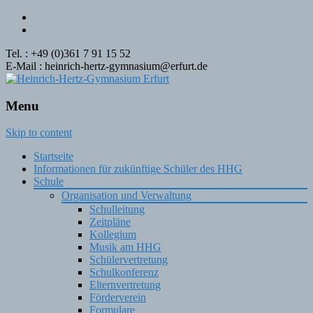
Tel. : +49 (0)361 7 91 15 52
E-Mail : heinrich-hertz-gymnasium@erfurt.de
Menu
Skip to content
Startseite
Informationen für zukünftige Schüler des HHG
Schule
Organisation und Verwaltung
Schulleitung
Zeitpläne
Kollegium
Musik am HHG
Schülervertretung
Schulkonferenz
Elternvertretung
Förderverein
Formulare