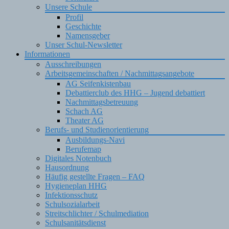
Unsere Schule
Profil
Geschichte
Namensgeber
Unser Schul-Newsletter
Informationen
Ausschreibungen
Arbeitsgemeinschaften / Nachmittagsangebote
AG Seifenkistenbau
Debattierclub des HHG – Jugend debattiert
Nachmittagsbetreuung
Schach AG
Theater AG
Berufs- und Studienorientierung
Ausbildungs-Navi
Berufemap
Digitales Notenbuch
Hausordnung
Häufig gestellte Fragen – FAQ
Hygieneplan HHG
Infektionsschutz
Schulsozialarbeit
Streitschlichter / Schulmediation
Schulsanitätsdienst