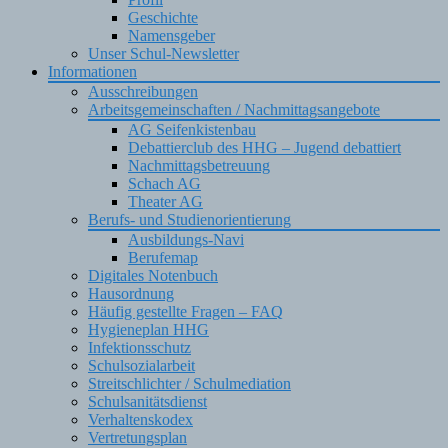
Geschichte
Namensgeber
Unser Schul-Newsletter
Informationen
Ausschreibungen
Arbeitsgemeinschaften / Nachmittagsangebote
AG Seifenkistenbau
Debattierclub des HHG – Jugend debattiert
Nachmittagsbetreuung
Schach AG
Theater AG
Berufs- und Studienorientierung
Ausbildungs-Navi
Berufemap
Digitales Notenbuch
Hausordnung
Häufig gestellte Fragen – FAQ
Hygieneplan HHG
Infektionsschutz
Schulsozialarbeit
Streitschlichter / Schulmediation
Schulsanitätsdienst
Verhaltenskodex
Vertretungsplan