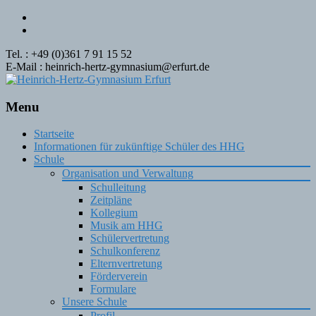
Tel. : +49 (0)361 7 91 15 52
E-Mail : heinrich-hertz-gymnasium@erfurt.de
Menu
Skip
Startseite
to
Informationen für zukünftige Schüler des HHG
content
Schule
Organisation und Verwaltung
Schulleitung
Zeitpläne
Kollegium
Musik am HHG
Schülervertretung
Schulkonferenz
Elternvertretung
Förderverein
Formulare
Unsere Schule
Profil