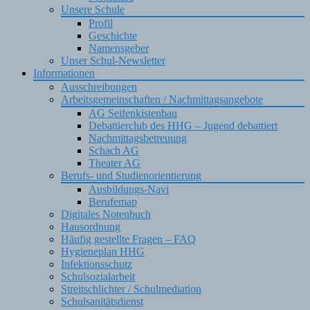
Unsere Schule
Profil
Geschichte
Namensgeber
Unser Schul-Newsletter
Informationen
Ausschreibungen
Arbeitsgemeinschaften / Nachmittagsangebote
AG Seifenkistenbau
Debattierclub des HHG – Jugend debattiert
Nachmittagsbetreuung
Schach AG
Theater AG
Berufs- und Studienorientierung
Ausbildungs-Navi
Berufemap
Digitales Notenbuch
Hausordnung
Häufig gestellte Fragen – FAQ
Hygieneplan HHG
Infektionsschutz
Schulsozialarbeit
Streitschlichter / Schulmediation
Schulsanitätsdienst