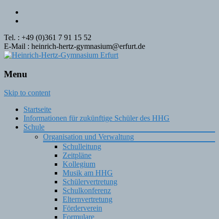
Tel. : +49 (0)361 7 91 15 52
E-Mail : heinrich-hertz-gymnasium@erfurt.de
Menu
Skip to content
Startseite
Informationen für zukünftige Schüler des HHG
Schule
Organisation und Verwaltung
Schulleitung
Zeitpläne
Kollegium
Musik am HHG
Schülervertretung
Schulkonferenz
Elternvertretung
Förderverein
Formulare