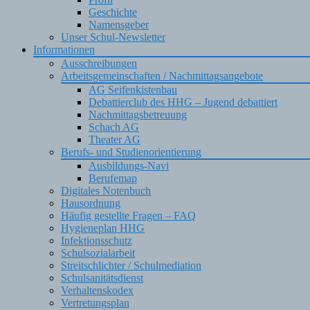
Geschichte
Namensgeber
Unser Schul-Newsletter
Informationen
Ausschreibungen
Arbeitsgemeinschaften / Nachmittagsangebote
AG Seifenkistenbau
Debattierclub des HHG – Jugend debattiert
Nachmittagsbetreuung
Schach AG
Theater AG
Berufs- und Studienorientierung
Ausbildungs-Navi
Berufemap
Digitales Notenbuch
Hausordnung
Häufig gestellte Fragen – FAQ
Hygieneplan HHG
Infektionsschutz
Schulsozialarbeit
Streitschlichter / Schulmediation
Schulsanitätsdienst
Verhaltenskodex
Vertretungsplan