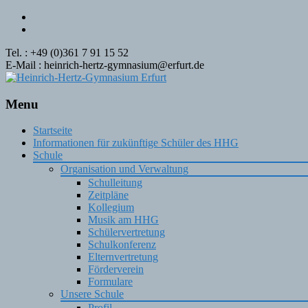
Tel. : +49 (0)361 7 91 15 52
E-Mail : heinrich-hertz-gymnasium@erfurt.de
Menu
Skip
Startseite
to
Informationen für zukünftige Schüler des HHG
content
Schule
Organisation und Verwaltung
Schulleitung
Zeitpläne
Kollegium
Musik am HHG
Schülervertretung
Schulkonferenz
Elternvertretung
Förderverein
Formulare
Unsere Schule
Profil