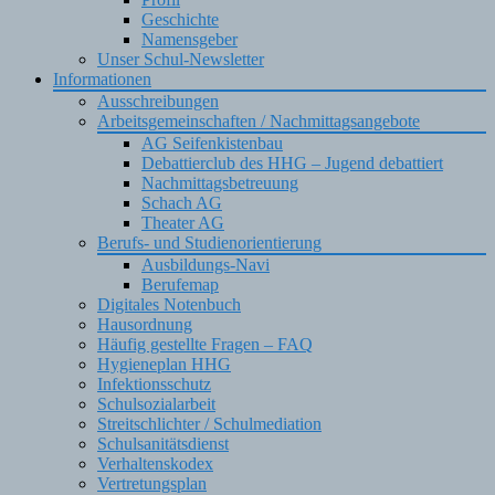
Geschichte
Namensgeber
Unser Schul-Newsletter
Informationen
Ausschreibungen
Arbeitsgemeinschaften / Nachmittagsangebote
AG Seifenkistenbau
Debattierclub des HHG – Jugend debattiert
Nachmittagsbetreuung
Schach AG
Theater AG
Berufs- und Studienorientierung
Ausbildungs-Navi
Berufemap
Digitales Notenbuch
Hausordnung
Häufig gestellte Fragen – FAQ
Hygieneplan HHG
Infektionsschutz
Schulsozialarbeit
Streitschlichter / Schulmediation
Schulsanitätsdienst
Verhaltenskodex
Vertretungsplan