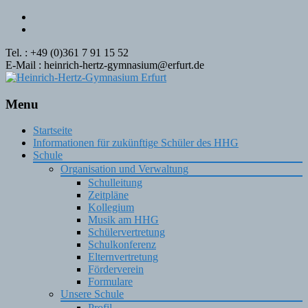
Tel. : +49 (0)361 7 91 15 52
E-Mail : heinrich-hertz-gymnasium@erfurt.de
Menu
Skip
Startseite
to
Informationen für zukünftige Schüler des HHG
content
Schule
Organisation und Verwaltung
Schulleitung
Zeitpläne
Kollegium
Musik am HHG
Schülervertretung
Schulkonferenz
Elternvertretung
Förderverein
Formulare
Unsere Schule
Profil