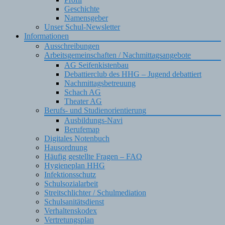
Geschichte
Namensgeber
Unser Schul-Newsletter
Informationen
Ausschreibungen
Arbeitsgemeinschaften / Nachmittagsangebote
AG Seifenkistenbau
Debattierclub des HHG – Jugend debattiert
Nachmittagsbetreuung
Schach AG
Theater AG
Berufs- und Studienorientierung
Ausbildungs-Navi
Berufemap
Digitales Notenbuch
Hausordnung
Häufig gestellte Fragen – FAQ
Hygieneplan HHG
Infektionsschutz
Schulsozialarbeit
Streitschlichter / Schulmediation
Schulsanitätsdienst
Verhaltenskodex
Vertretungsplan