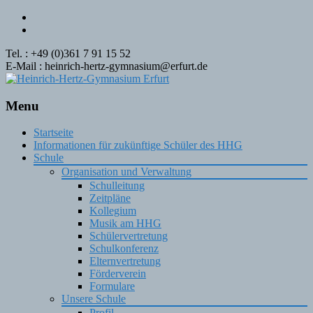
Tel. : +49 (0)361 7 91 15 52
E-Mail : heinrich-hertz-gymnasium@erfurt.de
Menu
Skip
Startseite
to
Informationen für zukünftige Schüler des HHG
content
Schule
Organisation und Verwaltung
Schulleitung
Zeitpläne
Kollegium
Musik am HHG
Schülervertretung
Schulkonferenz
Elternvertretung
Förderverein
Formulare
Unsere Schule
Profil