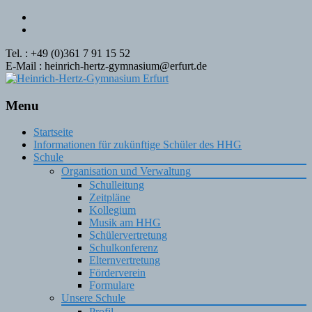
Tel. : +49 (0)361 7 91 15 52
E-Mail : heinrich-hertz-gymnasium@erfurt.de
Menu
Skip
Startseite
to
Informationen für zukünftige Schüler des HHG
content
Schule
Organisation und Verwaltung
Schulleitung
Zeitpläne
Kollegium
Musik am HHG
Schülervertretung
Schulkonferenz
Elternvertretung
Förderverein
Formulare
Unsere Schule
Profil