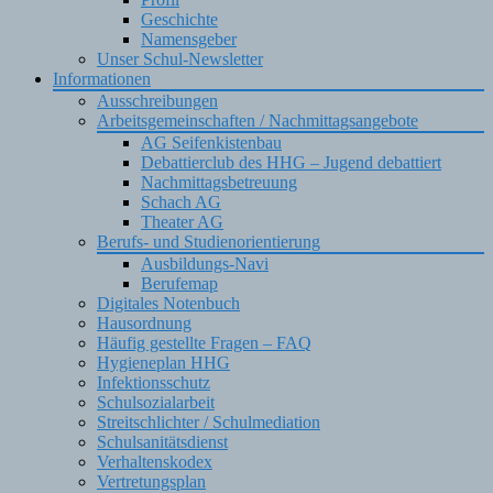
Geschichte
Namensgeber
Unser Schul-Newsletter
Informationen
Ausschreibungen
Arbeitsgemeinschaften / Nachmittagsangebote
AG Seifenkistenbau
Debattierclub des HHG – Jugend debattiert
Nachmittagsbetreuung
Schach AG
Theater AG
Berufs- und Studienorientierung
Ausbildungs-Navi
Berufemap
Digitales Notenbuch
Hausordnung
Häufig gestellte Fragen – FAQ
Hygieneplan HHG
Infektionsschutz
Schulsozialarbeit
Streitschlichter / Schulmediation
Schulsanitätsdienst
Verhaltenskodex
Vertretungsplan