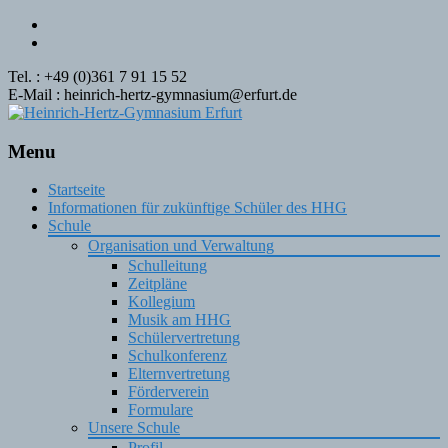
Tel. : +49 (0)361 7 91 15 52
E-Mail : heinrich-hertz-gymnasium@erfurt.de
Menu
Skip
Startseite
to
Informationen für zukünftige Schüler des HHG
content
Schule
Organisation und Verwaltung
Schulleitung
Zeitpläne
Kollegium
Musik am HHG
Schülervertretung
Schulkonferenz
Elternvertretung
Förderverein
Formulare
Unsere Schule
Profil