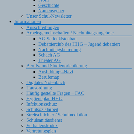
Geschichte
Namensgeber
Unser Schul-Newsletter
Informationen
Ausschreibungen
Arbeitsgemeinschaften / Nachmittagsangebote
AG Seifenkistenbau
Debattierclub des HHG – Jugend debattiert
Nachmittagsbetreuung
Schach AG
Theater AG
Berufs- und Studienorientierung
Ausbildungs-Navi
Berufemap
Digitales Notenbuch
Hausordnung
Häufig gestellte Fragen – FAQ
Hygieneplan HHG
Infektionsschutz
Schulsozialarbeit
Streitschlichter / Schulmediation
Schulsanitätsdienst
Verhaltenskodex
Vertretungsplan