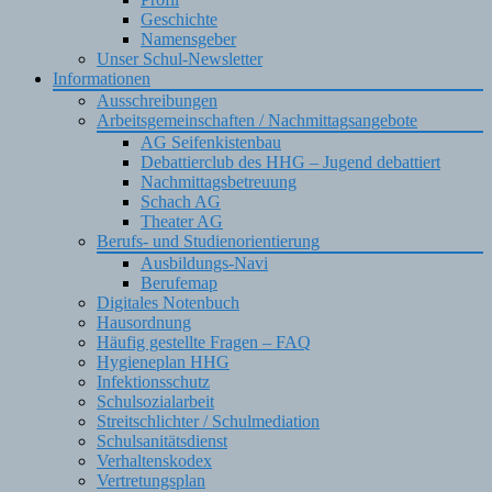
Geschichte
Namensgeber
Unser Schul-Newsletter
Informationen
Ausschreibungen
Arbeitsgemeinschaften / Nachmittagsangebote
AG Seifenkistenbau
Debattierclub des HHG – Jugend debattiert
Nachmittagsbetreuung
Schach AG
Theater AG
Berufs- und Studienorientierung
Ausbildungs-Navi
Berufemap
Digitales Notenbuch
Hausordnung
Häufig gestellte Fragen – FAQ
Hygieneplan HHG
Infektionsschutz
Schulsozialarbeit
Streitschlichter / Schulmediation
Schulsanitätsdienst
Verhaltenskodex
Vertretungsplan