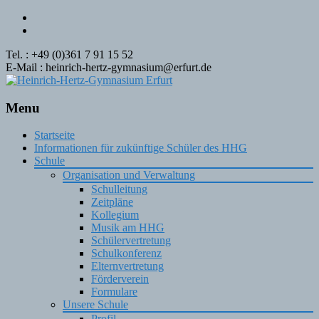
Tel. : +49 (0)361 7 91 15 52
E-Mail : heinrich-hertz-gymnasium@erfurt.de
Menu
Skip
Startseite
to
Informationen für zukünftige Schüler des HHG
content
Schule
Organisation und Verwaltung
Schulleitung
Zeitpläne
Kollegium
Musik am HHG
Schülervertretung
Schulkonferenz
Elternvertretung
Förderverein
Formulare
Unsere Schule
Profil