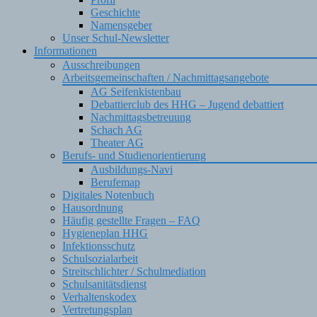
Geschichte
Namensgeber
Unser Schul-Newsletter
Informationen
Ausschreibungen
Arbeitsgemeinschaften / Nachmittagsangebote
AG Seifenkistenbau
Debattierclub des HHG – Jugend debattiert
Nachmittagsbetreuung
Schach AG
Theater AG
Berufs- und Studienorientierung
Ausbildungs-Navi
Berufemap
Digitales Notenbuch
Hausordnung
Häufig gestellte Fragen – FAQ
Hygieneplan HHG
Infektionsschutz
Schulsozialarbeit
Streitschlichter / Schulmediation
Schulsanitätsdienst
Verhaltenskodex
Vertretungsplan