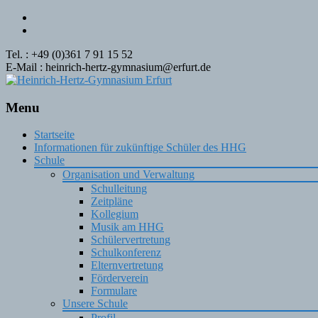
Tel. : +49 (0)361 7 91 15 52
E-Mail : heinrich-hertz-gymnasium@erfurt.de
Menu
Skip
Startseite
to
Informationen für zukünftige Schüler des HHG
content
Schule
Organisation und Verwaltung
Schulleitung
Zeitpläne
Kollegium
Musik am HHG
Schülervertretung
Schulkonferenz
Elternvertretung
Förderverein
Formulare
Unsere Schule
Profil