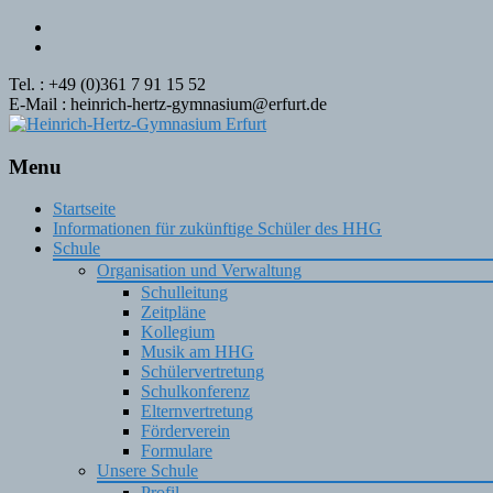
Tel. : +49 (0)361 7 91 15 52
E-Mail : heinrich-hertz-gymnasium@erfurt.de
Menu
Skip
Startseite
to
Informationen für zukünftige Schüler des HHG
content
Schule
Organisation und Verwaltung
Schulleitung
Zeitpläne
Kollegium
Musik am HHG
Schülervertretung
Schulkonferenz
Elternvertretung
Förderverein
Formulare
Unsere Schule
Profil