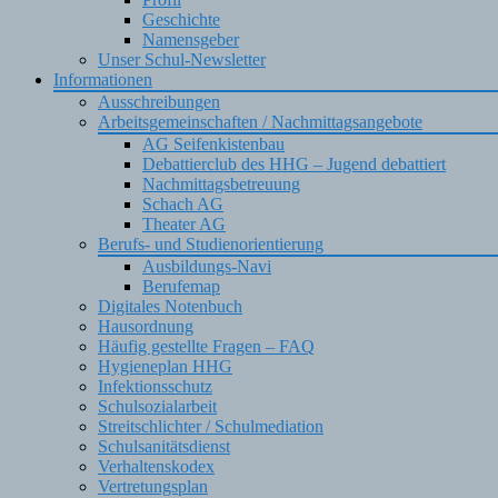
Geschichte
Namensgeber
Unser Schul-Newsletter
Informationen
Ausschreibungen
Arbeitsgemeinschaften / Nachmittagsangebote
AG Seifenkistenbau
Debattierclub des HHG – Jugend debattiert
Nachmittagsbetreuung
Schach AG
Theater AG
Berufs- und Studienorientierung
Ausbildungs-Navi
Berufemap
Digitales Notenbuch
Hausordnung
Häufig gestellte Fragen – FAQ
Hygieneplan HHG
Infektionsschutz
Schulsozialarbeit
Streitschlichter / Schulmediation
Schulsanitätsdienst
Verhaltenskodex
Vertretungsplan