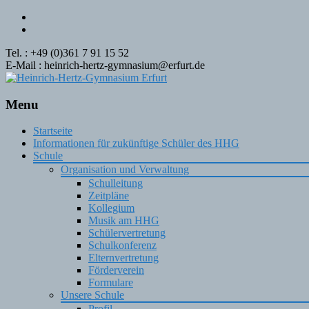
Tel. : +49 (0)361 7 91 15 52
E-Mail : heinrich-hertz-gymnasium@erfurt.de
Menu
Skip
Startseite
to
Informationen für zukünftige Schüler des HHG
content
Schule
Organisation und Verwaltung
Schulleitung
Zeitpläne
Kollegium
Musik am HHG
Schülervertretung
Schulkonferenz
Elternvertretung
Förderverein
Formulare
Unsere Schule
Profil