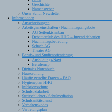
Geschichte
Namensgeber
Unser Schul-Newsletter
Informationen
Ausschreibungen
Arbeitsgemeinschaften / Nachmittagsangebote
AG Seifenkistenbau
Debattierclub des HHG – Jugend debattiert
Nachmittagsbetreuung
Schach AG
Theater AG
Berufs- und Studienorientierung
Ausbildungs-Navi
Berufemap
Digitales Notenbuch
Hausordnung
Häufig gestellte Fragen – FAQ
Hygieneplan HHG
Infektionsschutz
Schulsozialarbeit
Streitschlichter / Schulmediation
Schulsanitätsdienst
Verhaltenskodex
Vertretungsplan