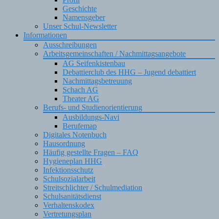
Geschichte
Namensgeber
Unser Schul-Newsletter
Informationen
Ausschreibungen
Arbeitsgemeinschaften / Nachmittagsangebote
AG Seifenkistenbau
Debattierclub des HHG – Jugend debattiert
Nachmittagsbetreuung
Schach AG
Theater AG
Berufs- und Studienorientierung
Ausbildungs-Navi
Berufemap
Digitales Notenbuch
Hausordnung
Häufig gestellte Fragen – FAQ
Hygieneplan HHG
Infektionsschutz
Schulsozialarbeit
Streitschlichter / Schulmediation
Schulsanitätsdienst
Verhaltenskodex
Vertretungsplan