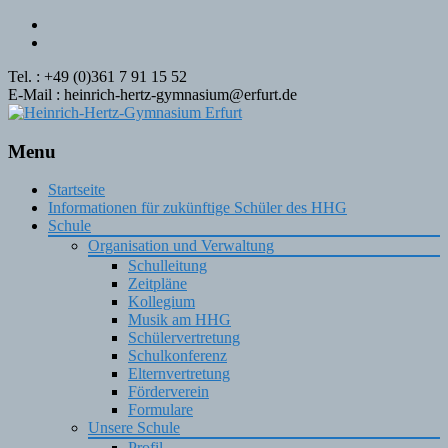
Tel. : +49 (0)361 7 91 15 52
E-Mail : heinrich-hertz-gymnasium@erfurt.de
Menu
Skip
Startseite
to
Informationen für zukünftige Schüler des HHG
content
Schule
Organisation und Verwaltung
Schulleitung
Zeitpläne
Kollegium
Musik am HHG
Schülervertretung
Schulkonferenz
Elternvertretung
Förderverein
Formulare
Unsere Schule
Profil