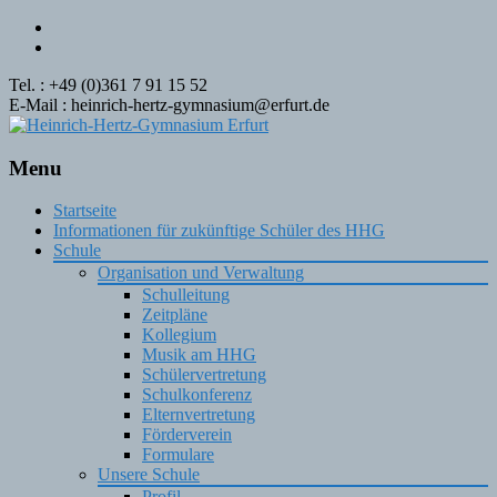
Tel. : +49 (0)361 7 91 15 52
E-Mail : heinrich-hertz-gymnasium@erfurt.de
Menu
Skip
Startseite
to
Informationen für zukünftige Schüler des HHG
content
Schule
Organisation und Verwaltung
Schulleitung
Zeitpläne
Kollegium
Musik am HHG
Schülervertretung
Schulkonferenz
Elternvertretung
Förderverein
Formulare
Unsere Schule
Profil