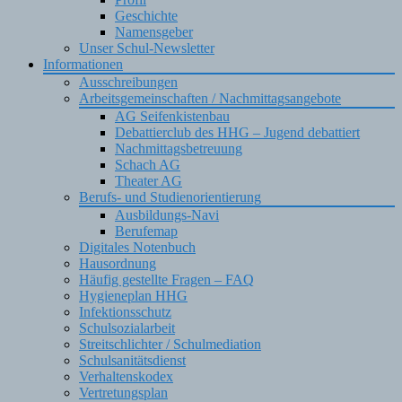
Geschichte
Namensgeber
Unser Schul-Newsletter
Informationen
Ausschreibungen
Arbeitsgemeinschaften / Nachmittagsangebote
AG Seifenkistenbau
Debattierclub des HHG – Jugend debattiert
Nachmittagsbetreuung
Schach AG
Theater AG
Berufs- und Studienorientierung
Ausbildungs-Navi
Berufemap
Digitales Notenbuch
Hausordnung
Häufig gestellte Fragen – FAQ
Hygieneplan HHG
Infektionsschutz
Schulsozialarbeit
Streitschlichter / Schulmediation
Schulsanitätsdienst
Verhaltenskodex
Vertretungsplan