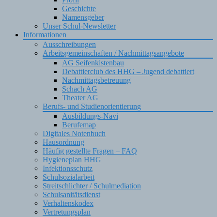
Geschichte
Namensgeber
Unser Schul-Newsletter
Informationen
Ausschreibungen
Arbeitsgemeinschaften / Nachmittagsangebote
AG Seifenkistenbau
Debattierclub des HHG – Jugend debattiert
Nachmittagsbetreuung
Schach AG
Theater AG
Berufs- und Studienorientierung
Ausbildungs-Navi
Berufemap
Digitales Notenbuch
Hausordnung
Häufig gestellte Fragen – FAQ
Hygieneplan HHG
Infektionsschutz
Schulsozialarbeit
Streitschlichter / Schulmediation
Schulsanitätsdienst
Verhaltenskodex
Vertretungsplan