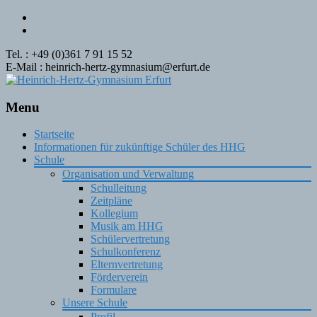
Tel. : +49 (0)361 7 91 15 52
E-Mail : heinrich-hertz-gymnasium@erfurt.de
Menu
Skip
Startseite
to
Informationen für zukünftige Schüler des HHG
content
Schule
Organisation und Verwaltung
Schulleitung
Zeitpläne
Kollegium
Musik am HHG
Schülervertretung
Schulkonferenz
Elternvertretung
Förderverein
Formulare
Unsere Schule
Profil