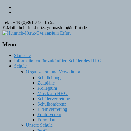
Tel. : +49 (0)361 7 91 15 52
E-Mail : heinrich-hertz-gymnasium@erfurt.de
Menu
Skip
Startseite
to
Informationen für zukünftige Schüler des HHG
content
Schule
Organisation und Verwaltung
Schulleitung
Zeitpläne
Kollegium
Musik am HHG
Schülervertretung
Schulkonferenz
Elternvertretung
Förderverein
Formulare
Unsere Schule
Profil