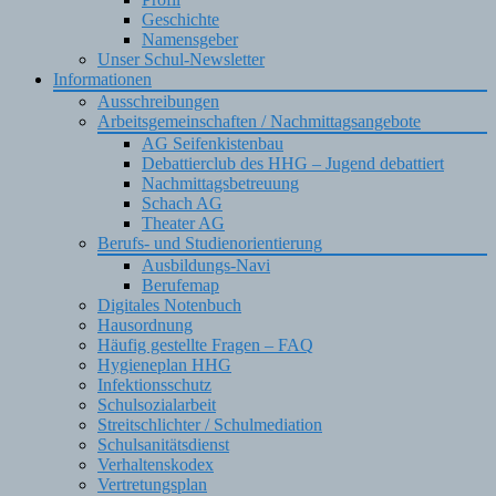
Geschichte
Namensgeber
Unser Schul-Newsletter
Informationen
Ausschreibungen
Arbeitsgemeinschaften / Nachmittagsangebote
AG Seifenkistenbau
Debattierclub des HHG – Jugend debattiert
Nachmittagsbetreuung
Schach AG
Theater AG
Berufs- und Studienorientierung
Ausbildungs-Navi
Berufemap
Digitales Notenbuch
Hausordnung
Häufig gestellte Fragen – FAQ
Hygieneplan HHG
Infektionsschutz
Schulsozialarbeit
Streitschlichter / Schulmediation
Schulsanitätsdienst
Verhaltenskodex
Vertretungsplan