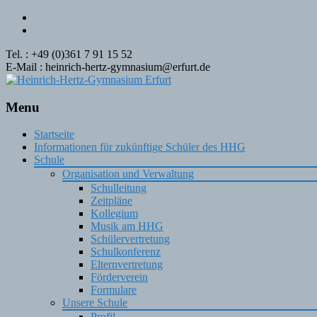
Tel. : +49 (0)361 7 91 15 52
E-Mail : heinrich-hertz-gymnasium@erfurt.de
Menu
Skip
Startseite
to
Informationen für zukünftige Schüler des HHG
content
Schule
Organisation und Verwaltung
Schulleitung
Zeitpläne
Kollegium
Musik am HHG
Schülervertretung
Schulkonferenz
Elternvertretung
Förderverein
Formulare
Unsere Schule
Profil