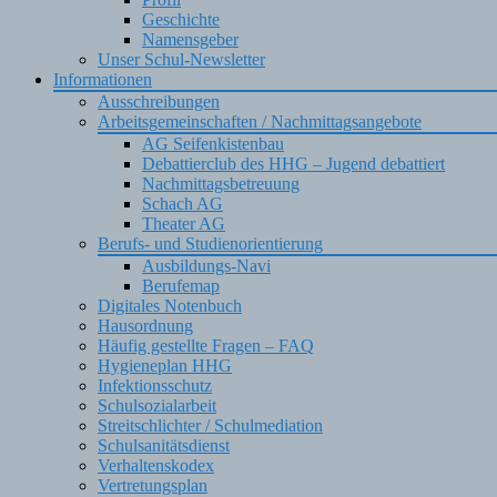
Geschichte
Namensgeber
Unser Schul-Newsletter
Informationen
Ausschreibungen
Arbeitsgemeinschaften / Nachmittagsangebote
AG Seifenkistenbau
Debattierclub des HHG – Jugend debattiert
Nachmittagsbetreuung
Schach AG
Theater AG
Berufs- und Studienorientierung
Ausbildungs-Navi
Berufemap
Digitales Notenbuch
Hausordnung
Häufig gestellte Fragen – FAQ
Hygieneplan HHG
Infektionsschutz
Schulsozialarbeit
Streitschlichter / Schulmediation
Schulsanitätsdienst
Verhaltenskodex
Vertretungsplan