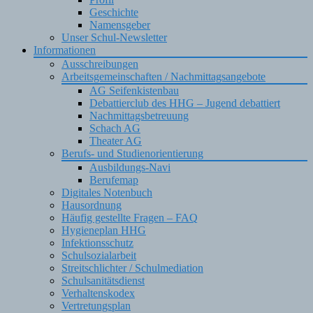
Geschichte
Namensgeber
Unser Schul-Newsletter
Informationen
Ausschreibungen
Arbeitsgemeinschaften / Nachmittagsangebote
AG Seifenkistenbau
Debattierclub des HHG – Jugend debattiert
Nachmittagsbetreuung
Schach AG
Theater AG
Berufs- und Studienorientierung
Ausbildungs-Navi
Berufemap
Digitales Notenbuch
Hausordnung
Häufig gestellte Fragen – FAQ
Hygieneplan HHG
Infektionsschutz
Schulsozialarbeit
Streitschlichter / Schulmediation
Schulsanitätsdienst
Verhaltenskodex
Vertretungsplan