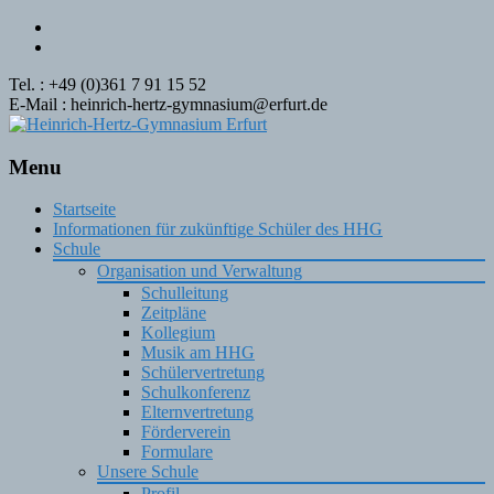
Tel. : +49 (0)361 7 91 15 52
E-Mail : heinrich-hertz-gymnasium@erfurt.de
Menu
Skip
Startseite
to
Informationen für zukünftige Schüler des HHG
content
Schule
Organisation und Verwaltung
Schulleitung
Zeitpläne
Kollegium
Musik am HHG
Schülervertretung
Schulkonferenz
Elternvertretung
Förderverein
Formulare
Unsere Schule
Profil