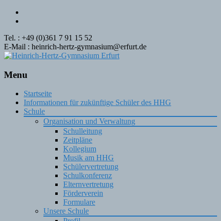
Tel. : +49 (0)361 7 91 15 52
E-Mail : heinrich-hertz-gymnasium@erfurt.de
Menu
Skip
Startseite
to
Informationen für zukünftige Schüler des HHG
content
Schule
Organisation und Verwaltung
Schulleitung
Zeitpläne
Kollegium
Musik am HHG
Schülervertretung
Schulkonferenz
Elternvertretung
Förderverein
Formulare
Unsere Schule
Profil