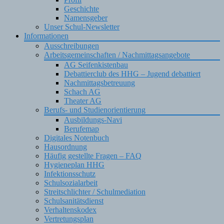
Geschichte
Namensgeber
Unser Schul-Newsletter
Informationen
Ausschreibungen
Arbeitsgemeinschaften / Nachmittagsangebote
AG Seifenkistenbau
Debattierclub des HHG – Jugend debattiert
Nachmittagsbetreuung
Schach AG
Theater AG
Berufs- und Studienorientierung
Ausbildungs-Navi
Berufemap
Digitales Notenbuch
Hausordnung
Häufig gestellte Fragen – FAQ
Hygieneplan HHG
Infektionsschutz
Schulsozialarbeit
Streitschlichter / Schulmediation
Schulsanitätsdienst
Verhaltenskodex
Vertretungsplan