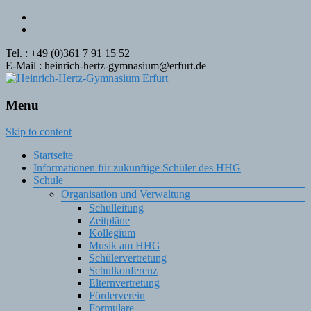
Tel. : +49 (0)361 7 91 15 52
E-Mail : heinrich-hertz-gymnasium@erfurt.de
Menu
Skip to content
Startseite
Informationen für zukünftige Schüler des HHG
Schule
Organisation und Verwaltung
Schulleitung
Zeitpläne
Kollegium
Musik am HHG
Schülervertretung
Schulkonferenz
Elternvertretung
Förderverein
Formulare