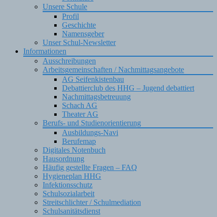
Unsere Schule
Profil
Geschichte
Namensgeber
Unser Schul-Newsletter
Informationen
Ausschreibungen
Arbeitsgemeinschaften / Nachmittagsangebote
AG Seifenkistenbau
Debattierclub des HHG – Jugend debattiert
Nachmittagsbetreuung
Schach AG
Theater AG
Berufs- und Studienorientierung
Ausbildungs-Navi
Berufemap
Digitales Notenbuch
Hausordnung
Häufig gestellte Fragen – FAQ
Hygieneplan HHG
Infektionsschutz
Schulsozialarbeit
Streitschlichter / Schulmediation
Schulsanitätsdienst