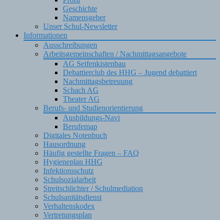
Geschichte
Namensgeber
Unser Schul-Newsletter
Informationen
Ausschreibungen
Arbeitsgemeinschaften / Nachmittagsangebote
AG Seifenkistenbau
Debattierclub des HHG – Jugend debattiert
Nachmittagsbetreuung
Schach AG
Theater AG
Berufs- und Studienorientierung
Ausbildungs-Navi
Berufemap
Digitales Notenbuch
Hausordnung
Häufig gestellte Fragen – FAQ
Hygieneplan HHG
Infektionsschutz
Schulsozialarbeit
Streitschlichter / Schulmediation
Schulsanitätsdienst
Verhaltenskodex
Vertretungsplan