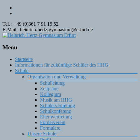
Tel. : +49 (0)361 7 91 15 52
E-Mail : heinrich-hertz-gymnasium@erfurt.de
Menu
Skip
Startseite
to
Informationen für zukünftige Schüler des HHG
content
Schule
Organisation und Verwaltung
Schulleitung
Zeitpläne
Kollegium
Musik am HHG
Schülervertretung
Schulkonferenz
Elternvertretung
Förderverein
Formulare
Unsere Schule
Profil