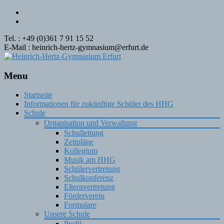
Tel. : +49 (0)361 7 91 15 52
E-Mail : heinrich-hertz-gymnasium@erfurt.de
Menu
Skip
Startseite
to
Informationen für zukünftige Schüler des HHG
content
Schule
Organisation und Verwaltung
Schulleitung
Zeitpläne
Kollegium
Musik am HHG
Schülervertretung
Schulkonferenz
Elternvertretung
Förderverein
Formulare
Unsere Schule
Profil