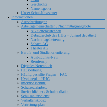
Geschichte
Namensgeber
Unser Schul-Newsletter
Informationen
Ausschreibungen
Arbeitsgemeinschaften / Nachmittagsangebote
AG Seifenkistenbau
Debattierclub des HHG – Jugend debattiert
Nachmittagsbetreuung
Schach AG
Theater AG
Berufs- und Studienorientierung
Ausbildungs-Navi
Berufemap
Digitales Notenbuch
Hausordnung
Häufig gestellte Fragen – FAQ
Hygieneplan HHG
Infektionsschutz
Schulsozialarbeit
Streitschlichter / Schulmediation
Schulsanitätsdienst
Verhaltenskodex
Vertretungsplan